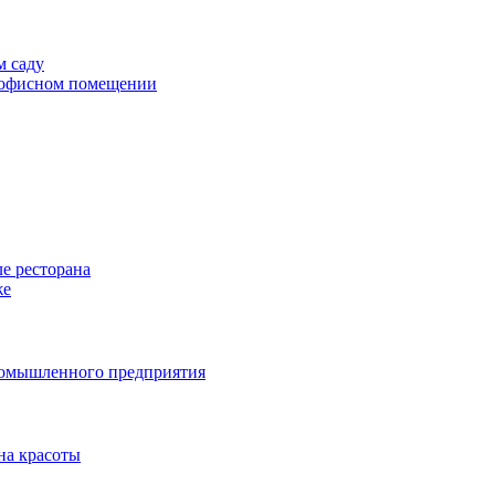
м саду
в офисном помещении
е ресторана
же
ромышленного предприятия
на красоты