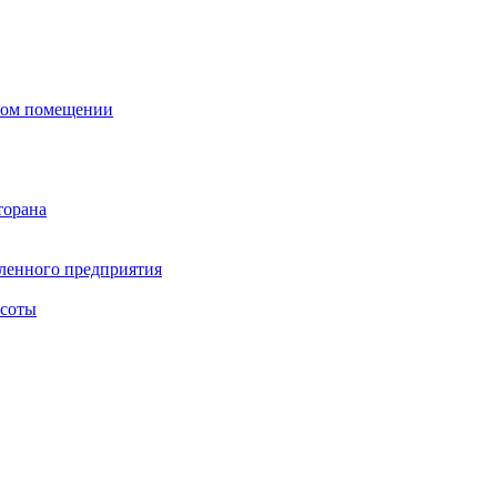
сном помещении
торана
ленного предприятия
асоты