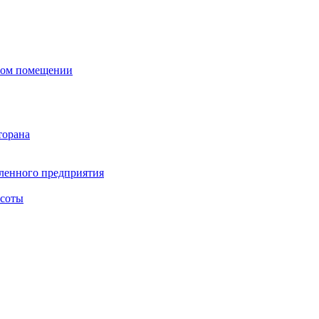
сном помещении
торана
ленного предприятия
асоты