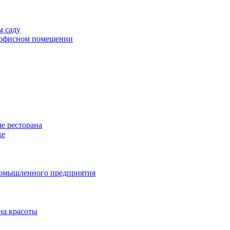
м саду
в офисном помещении
е ресторана
же
ромышленного предприятия
на красоты